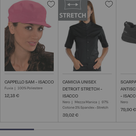
Aggiungi
Aggiungi
alla
alla
lista
lista
desideri
desideri
CAPPELLO SAM - ISACCO
CAMICIA UNISEX
SCARPA
Fuxia
100% Poliestere
DETROIT STRETCH -
ANTISC
12,18 €
ISACCO
- ISAC
Nero
Mezza Manica
97%
Nero
Cotone 3% Spandex - Stretch
79,90 €
39,02 €
25% completed