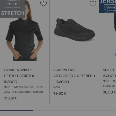
Aggiungi
Aggiungi
alla
alla
lista
lista
desideri
desideri
CAMICIA UNISEX
SCARPA LATT
SHORT 
DETROIT STRETCH -
ANTISCIVOLO AIR FRESH
ISACCO
Nero
9
ISACCO
- ISACCO
Spandex
Nero
Mezza Manica
97%
Nero
Cotone 3% Spandex - Stretch
36,58 
79,90 €
39,02 €
28.57142857142857% completed