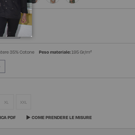
a Manica
stere 35% Cotone
Peso materiale:
195 Gr/m²
e
XL
XXL
ICA PDF
COME PRENDERE LE MISURE