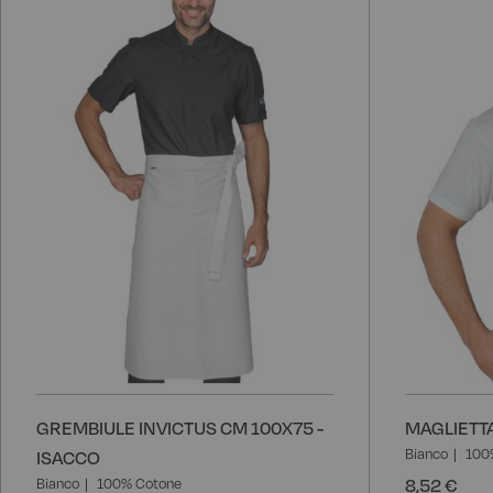
alla
lista
desideri
GREMBIULE INVICTUS CM 100X75 -
MAGLIETTA
Bianco
100
ISACCO
8,52 €
Bianco
100% Cotone