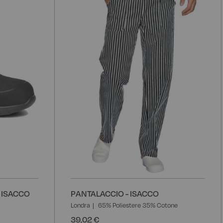
alla
a
lista
l
desideri
d
 ISACCO
PANTALACCIO - ISACCO
Londra
65% Poliestere 35% Cotone
39,02 €