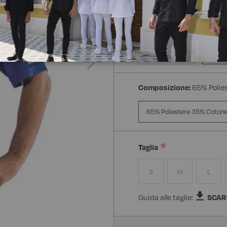
Manica:
Mezza Manica
Manica Lunga
Mezz
Composizione:
65% Polie
65% Poliestere 35% Coton
Taglia
S
M
L
Guida alle taglie:
SCAR