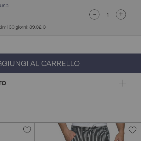
-
+
ltimi 30 giorni: 39,02 €
GGIUNGI AL CARRELLO
TO
Aggiungi
A