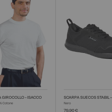
alla
lista
desideri
 GIROCOLLO - ISACCO
SCARPA SUECOS STABIL -
% Cotone
Nero
79,90 €