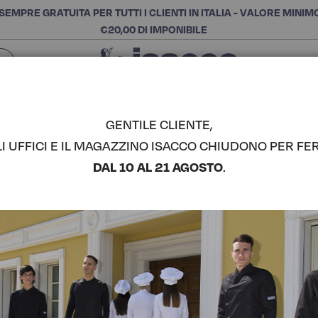
SEMPRE GRATUITA PER TUTTI I CLIENTI IN ITALIA - VALORE MINIM
€20,00 DI IMPONIBILE
Chiudi
SCEGLI LA CATEGORIA E ACQUISTA
Cerca
GENTILE CLIENTE,
LI UFFICI E IL MAGAZZINO ISACCO CHIUDONO PER FER
GIACCA C
DAL 10 AL 21 AGOSTO
.
COMPLETA IL LOOK
Codice articolo:
05930
Colore:
Blu Cina