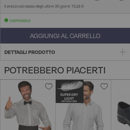
Il prezzo più basso degli ultimi 30 giorni: 73,18 €
DISPONIBILE
AGGIUNGI AL CARRELLO
DETTAGLI PRODOTTO
POTREBBERO PIACERTI
Aggiungi
Aggiungi
alla
alla
lista
lista
desideri
desideri