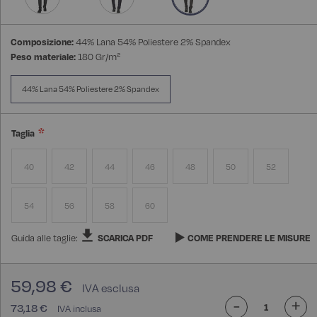
Composizione:
44% Lana 54% Poliestere 2% Spandex
Peso materiale:
180 Gr/m²
44% Lana 54% Poliestere 2% Spandex
Taglia
40
42
44
46
48
50
52
54
56
58
60
Guida alle taglie:
SCARICA PDF
COME PRENDERE LE MISURE
59,98 €
-
+
73,18 €