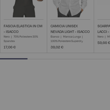
FASCIA ELASTICA IN CM
CAMICIA UNISEX
SCARP
- ISACCO
NEVADA LIGHT - ISACCO
LACCI -
Nero
70% Poliestere 30%
Bianco
Manica Lunga
Nero
Mi
Spandex
100% Poliestere Superdry
59,66 
17,06 €
39,02 €
25% completed