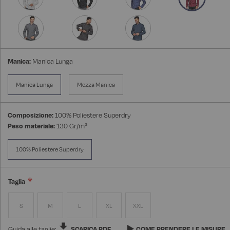
Manica:
Manica Lunga
Manica Lunga
Mezza Manica
Composizione:
100% Poliestere Superdry
Peso materiale:
130 Gr/m²
100% Poliestere Superdry
Taglia
S
M
L
XL
XXL
Guida alle taglie:
SCARICA PDF
COME PRENDERE LE MISURE