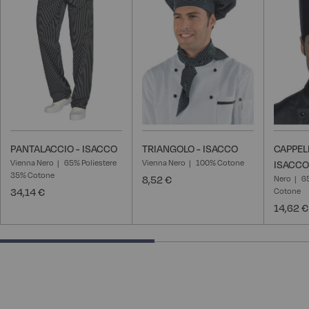
lista
lista
desideri
desideri
PANTALACCIO - ISACCO
TRIANGOLO - ISACCO
CAPPELL
Vienna Nero
65% Poliestere
Vienna Nero
100% Cotone
ISACCO
35% Cotone
8,52 €
Nero
6
34,14 €
Cotone
14,62 €
50% completed