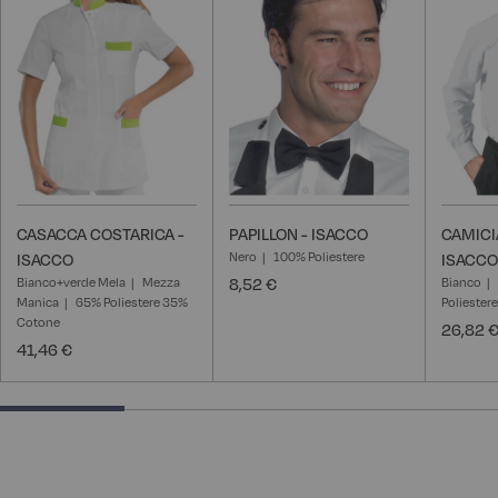
CASACCA COSTARICA -
PAPILLON - ISACCO
CAMICI
Nero
100% Poliestere
ISACCO
ISACCO
Bianco+verde Mela
Mezza
8,52 €
Bianco
Manica
65% Poliestere 35%
Poliester
Cotone
26,82 
41,46 €
25% completed