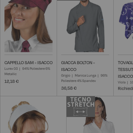
CAPPELLO SAM - ISACCO
GIACCA BOLTON -
TOVAGL
Lurex 03
94% Poliestere 6%
ISACCO
TESSUT
Metallic
Grigio
Manica Lunga
96%
ISACCO
12,18 €
Poliestere 4% Spandex
Viola
1
36,58 €
Richied