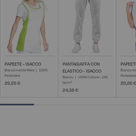
lista
lista
desideri
desideri
PAPEETE - ISACCO
PANTAGIAFFA CON
PAPEET
Bianco+verde Mela
100%
Bianco+bl
ELASTICO - ISACCO
Poliestere
Poliestere
Bianco
100% Cotone - 190
29,26 €
Gr/m²
29,26 
24,38 €
25% completed