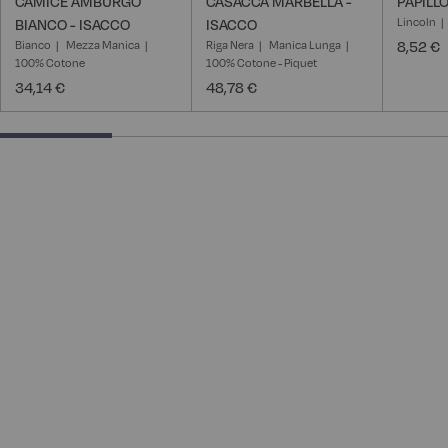
CAMICE AMBURGO
CASACCA MARBELLA -
PAPILL
Lincoln
BIANCO - ISACCO
ISACCO
Bianco
Mezza Manica
Riga Nera
Manica Lunga
8,52 €
100% Cotone
100% Cotone - Piquet
34,14 €
48,78 €
25% completed