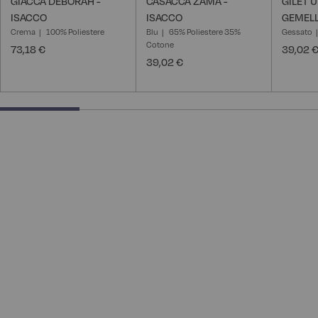
GIACCA DEBORAH -
CASACCA ZAMA -
GILET 
ISACCO
ISACCO
GEMELL
Crema
100% Poliestere
Blu
65% Poliestere 35%
Gessato
Cotone
73,18 €
39,02 
39,02 €
25% completed