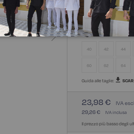
100% Cotone
Taglia
40
42
44
60
62
64
Guida alle taglie:
SCAR
23,98 €
29,26 €
Il prezzo più basso degli u