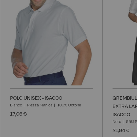
POLO UNISEX - ISACCO
GREMBIUL
Bianco
Mezza Manica
100% Cotone
EXTRA LAR
17,06 €
ISACCO
Nero
65% P
21,94 €