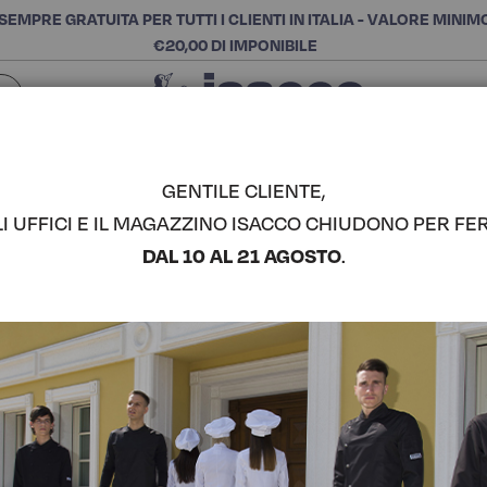
SEMPRE GRATUITA PER TUTTI I CLIENTI IN ITALIA - VALORE MINIM
€20,00 DI IMPONIBILE
Chiudi
SCEGLI LA CATEGORIA E ACQUISTA
Cerca
GENTILE CLIENTE,
LI UFFICI E IL MAGAZZINO ISACCO CHIUDONO PER FER
PANTALON
DAL 10 AL 21 AGOSTO
.
COMPLETA IL LOOK
Codice articolo:
06400
Colore:
Pied De Poule
Composizione:
100% Cot