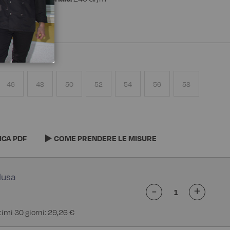
46
48
50
52
54
56
58
ICA PDF
COME PRENDERE LE MISURE
-
+
ltimi 30 giorni: 29,26 €