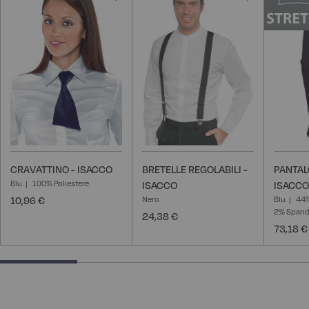
alla
alla
lista
lista
desideri
desideri
CRAVATTINO - ISACCO
BRETELLE REGOLABILI -
PANTAL
Blu
100% Poliestere
ISACCO
ISACCO
10,96 €
Nero
Blu
44%
2% Span
24,38 €
73,18 €
25% completed