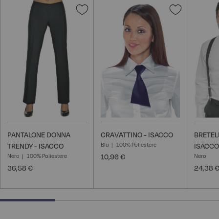
Aggiungi
Aggiungi
alla
alla
lista
lista
desideri
desideri
PANTALONE DONNA
CRAVATTINO - ISACCO
BRETELL
Blu
100% Poliestere
TRENDY - ISACCO
ISACCO
Nero
100% Poliestere
10,96 €
Nero
36,58 €
24,38 
25% completed