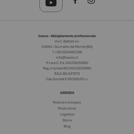
Isacco - Abbigliamento professionale
Via C. Battisti sn.
24064 - Grumello del Monte (BG)
T. +39
0354491198
info@isacco.it
P. Iva e C. Fis. 04103220960
Reg. Imprese BG 04103220960
R.E.A. BG 347573
Cap.Sociale € 90.000,00 i.v.
AZIENDA
Ricerca e sviluppo
Produzione
Logistica
Storia
Blog