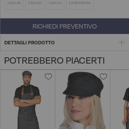
146X146
136X136
116X116
FUORI MISURA
RICHIEDI PREVENTIVO
DETTAGLI PRODOTTO
POTREBBERO PIACERTI
Aggiungi
Aggiungi
alla
alla
lista
lista
desideri
desideri