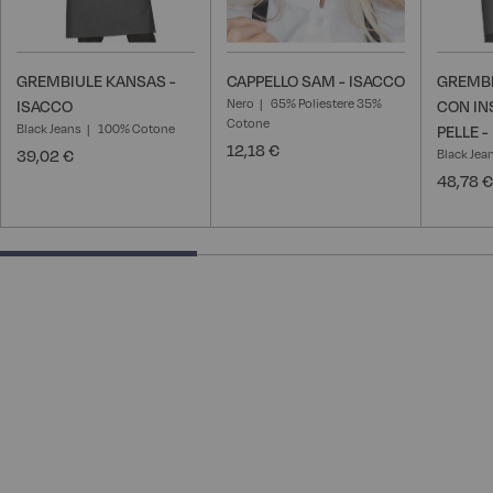
GREMBIULE KANSAS -
CAPPELLO SAM - ISACCO
GREMBI
Nero
65% Poliestere 35%
ISACCO
CON INS
Cotone
Black Jeans
100% Cotone
PELLE -
12,18 €
39,02 €
Black Jea
48,78 €
40% completed