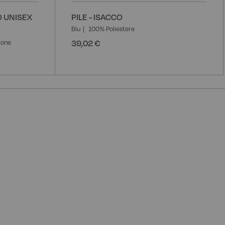
 UNISEX
PILE - ISACCO
Blu
100% Poliestere
39,02 €
tone