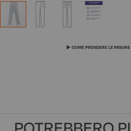
Vai
all'inizio
della
COME PRENDERE LE MISURE
galleria
di
immagini
POTREBBERO PI