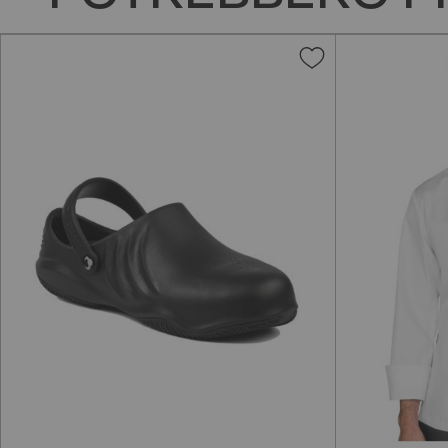
Aggiungi
alla
lista
desideri