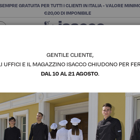
SEMPRE GRATUITA PER TUTTI I CLIENTI IN ITALIA - VALORE MINIM
€20,00 DI IMPONIBILE
Chiudi
SCEGLI LA CATEGORIA E ACQUISTA
Cerca
GENTILE CLIENTE,
LI UFFICI E IL MAGAZZINO ISACCO CHIUDONO PER FER
PANTALON
DAL 10 AL 21 AGOSTO
.
ISACCO
COMPLETA IL LOOK
Codice articolo:
04407
Colore:
Bianco