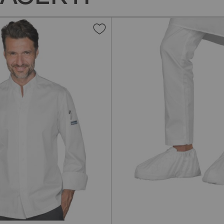
Aggiungi
alla
lista
desideri