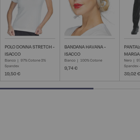
POLO DONNA STRETCH -
BANDANA HAVANA -
PANTA
ISACCO
ISACCO
MARGAR
Bianco
97% Cotone 3%
Bianco
100% Cotone
Nero
9
Spandex
Spandex -
9,74 €
19,50 €
39,02 
66.66666666666666% completed