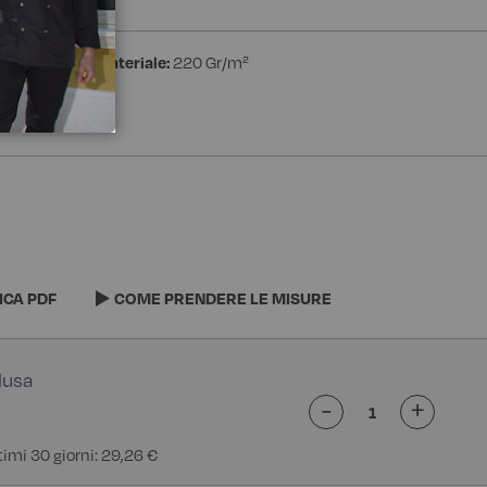
estere
Peso materiale:
220 Gr/m²
ICA PDF
COME PRENDERE LE MISURE
-
+
ltimi 30 giorni: 29,26 €