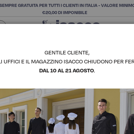
SEMPRE GRATUITA PER TUTTI I CLIENTI IN ITALIA - VALORE MINIM
€20,00 DI IMPONIBILE
Chiudi
SCEGLI LA CATEGORIA E ACQUISTA
Cerca
GENTILE CLIENTE,
LI UFFICI E IL MAGAZZINO ISACCO CHIUDONO PER FER
MALIBU - 
DAL 10 AL 21 AGOSTO
.
COMPLETA IL LOOK
Codice articolo:
01346
Colore:
Nero+fuxia