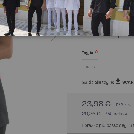
Composizione:
100% Poli
100% Poliestere
Taglia
UNICA
Guida alle taglie:
SCAR
23,98 €
29,26 €
Il prezzo più basso degli u