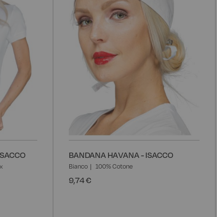
ISACCO
BANDANA HAVANA - ISACCO
x
Bianco
100% Cotone
9,74 €