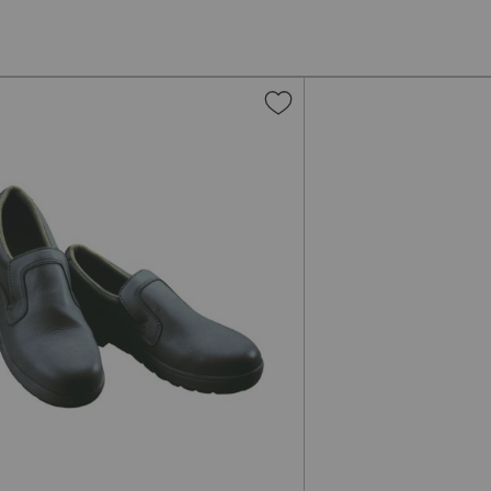
gi
Aggiungi
alla
lista
i
desideri