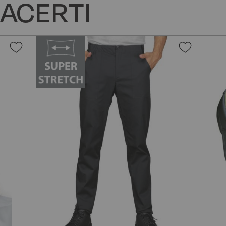
ACERTI
Aggiungi
Aggiun
alla
alla
lista
lista
desideri
desider