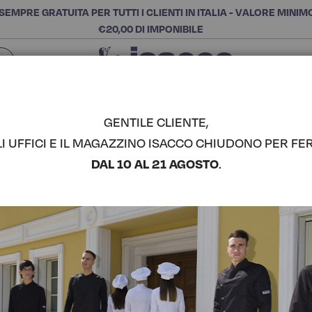
SEMPRE GRATUITA PER TUTTI I CLIENTI IN ITALIA - VALORE MINIM
€20,00 DI IMPONIBILE
Chiudi
SCEGLI LA CATEGORIA E ACQUISTA
Cerca
GENTILE CLIENTE,
TA - ISACCO
LI UFFICI E IL MAGAZZINO ISACCO CHIUDONO PER FER
GREMBIUL
DAL 10 AL 21 AGOSTO
.
70X90 CO
COMPLETA IL LOOK
- ISACCO
Codice articolo:
087077
Colore:
Jeans