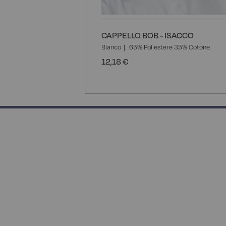
CAPPELLO BOB - ISACCO
Bianco
65% Poliestere 35% Cotone
12,18 €
50% completed