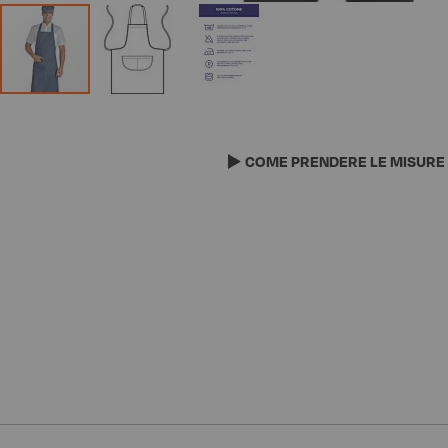
Vai
all'inizio
della
COME PRENDERE LE MISURE
galleria
di
immagini