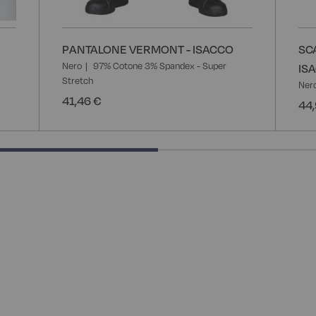
PANTALONE VERMONT - ISACCO
SC
Nero
97% Cotone 3% Spandex - Super
IS
Stretch
Ner
41,46 €
44,