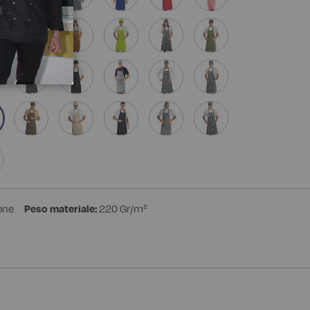
one
Peso materiale:
220 Gr/m²