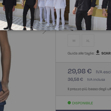
96% Poliestere 4% Spande
Taglia
M
XL
Guida alle taglie:
SCAR
29,98 €
36,58 €
Il prezzo più basso degli u
DISPONIBILE