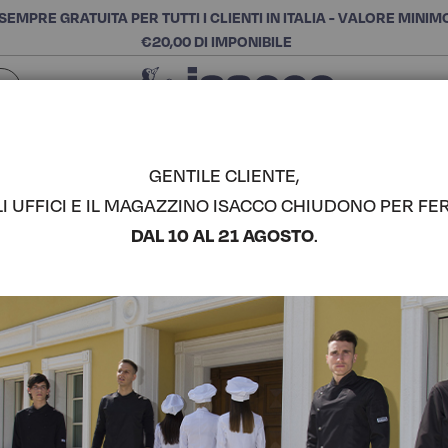
SEMPRE GRATUITA PER TUTTI I CLIENTI IN ITALIA - VALORE MINIM
€20,00 DI IMPONIBILE
Chiudi
SCEGLI LA CATEGORIA E ACQUISTA
Cerca
GENTILE CLIENTE,
TA - ISACCO
LI UFFICI E IL MAGAZZINO ISACCO CHIUDONO PER FER
GREMBIUL
DAL 10 AL 21 AGOSTO
.
70X90 CO
COMPLETA IL LOOK
- ISACCO
Codice articolo:
08795
Colore:
Pepper