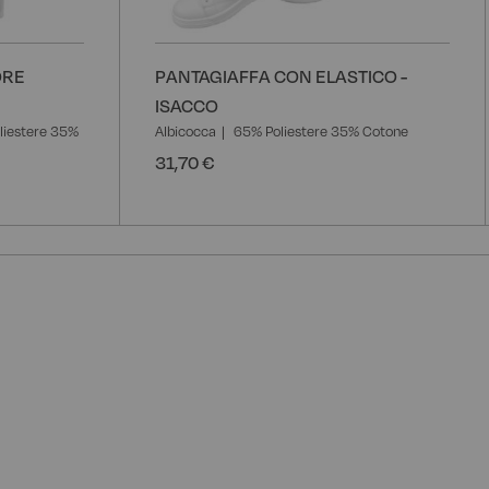
ORE
PANTAGIAFFA CON ELASTICO -
ISACCO
liestere 35%
Albicocca
65% Poliestere 35% Cotone
31,70 €