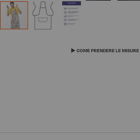
Vai
all'inizio
della
COME PRENDERE LE MISURE
galleria
di
immagini