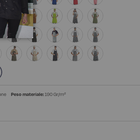
one
Peso materiale:
190 Gr/m²