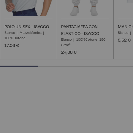
POLO UNISEX - ISACCO
PANTAGIAFFA CON
MANICH
Bianco
Mezza Manica
Bianco
ELASTICO - ISACCO
100% Cotone
Bianco
100% Cotone - 190
8,52 €
17,06 €
Gr/m²
24,38 €
28.57142857142857% completed