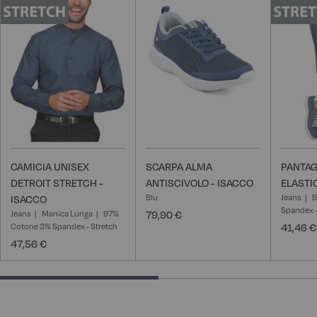
alla
alla
lista
lista
desideri
desideri
CAMICIA UNISEX
SCARPA ALMA
PANTAG
DETROIT STRETCH -
ANTISCIVOLO - ISACCO
ELASTI
Blu
Jeans
9
ISACCO
Spandex -
Jeans
Manica Lunga
97%
79,90 €
Cotone 3% Spandex - Stretch
41,46 €
47,56 €
50% completed