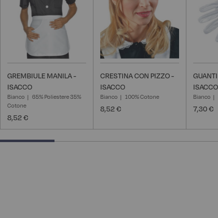
GREMBIULE MANILA -
CRESTINA CON PIZZO -
GUANTI
ISACCO
ISACCO
ISACCO
Bianco
65% Poliestere 35%
Bianco
100% Cotone
Bianco
Cotone
8,52 €
7,30 €
8,52 €
25% completed