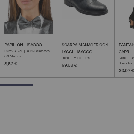
PAPILLON - ISACCO
SCARPA MANAGER CON
PANTA
Lurex Silver
94% Poliestere
LACCI - ISACCO
CAPRI -
6% Metallic
Nero
Microfibra
Nero
9
8,52 €
Spandex
59,66 €
39,97 €
25% completed