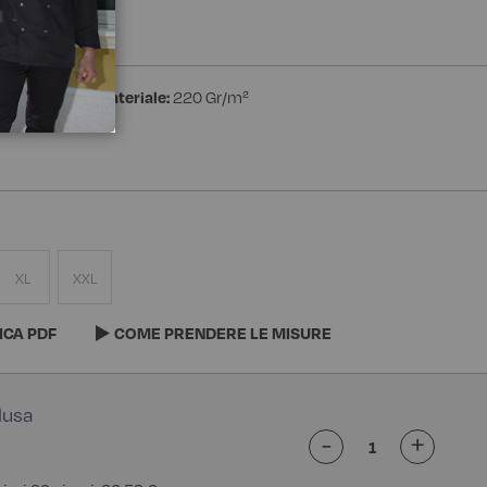
estere
Peso materiale:
220 Gr/m²
XL
XXL
ICA PDF
COME PRENDERE LE MISURE
-
+