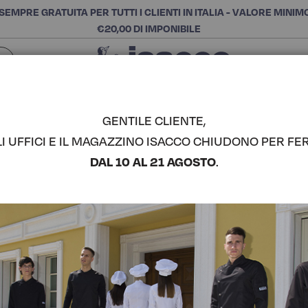
SEMPRE GRATUITA PER TUTTI I CLIENTI IN ITALIA - VALORE MINIM
€20,00 DI IMPONIBILE
Chiudi
SCEGLI LA CATEGORIA E ACQUISTA
Cerca
GENTILE CLIENTE,
LI UFFICI E IL MAGAZZINO ISACCO CHIUDONO PER FER
GILET UNI
DAL 10 AL 21 AGOSTO
.
ISACCO
COMPLETA IL LOOK
Codice articolo:
03300
Colore:
Blu Cina