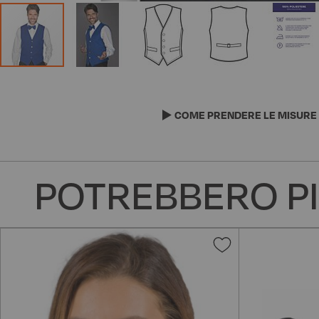
Vai
all'inizio
della
COME PRENDERE LE MISURE
galleria
di
immagini
POTREBBERO PI
Aggiungi
alla
lista
desideri