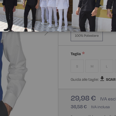
Composizione:
100% Poli
100% Poliestere
Taglia
S
M
L
Guida alle taglie:
SCAR
29,98 €
36,58 €