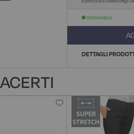
Il prezzo più basso degli u
DISPONIBILE
A
DETTAGLI PRODOT
ACERTI
Aggiungi
alla
lista
desideri