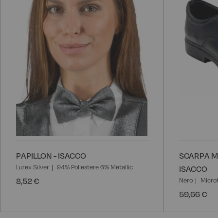
PAPILLON - ISACCO
SCARPA M
Lurex Silver
94% Poliestere 6% Metallic
ISACCO
8,52 €
Nero
Microf
59,66 €