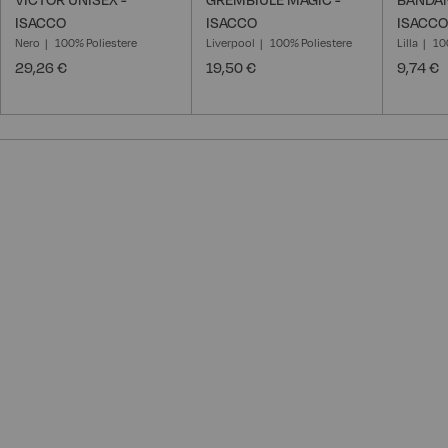
ISACCO
ISACCO
ISACCO
Nero
100% Poliestere
Liverpool
100% Poliestere
Lilla
10
29,26 €
19,50 €
9,74 €