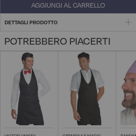
AGGIUNGI AL CARRELLO
DETTAGLI PRODOTTO
POTREBBERO PIACERTI
VICTOR UNISEX -
GREMBIULE MAGIC -
BANDAN