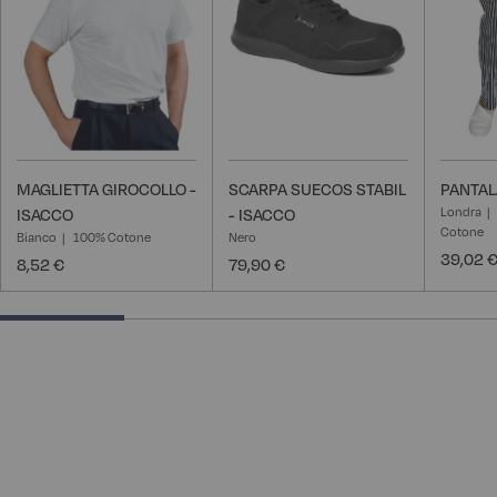
desideri
desideri
MAGLIETTA GIROCOLLO -
SCARPA SUECOS STABIL
PANTAL
Londra
ISACCO
- ISACCO
Cotone
Bianco
100% Cotone
Nero
39,02 
8,52 €
79,90 €
25% completed