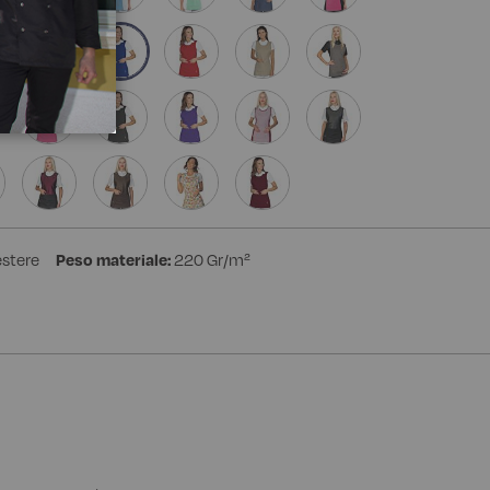
estere
Peso materiale:
220 Gr/m²