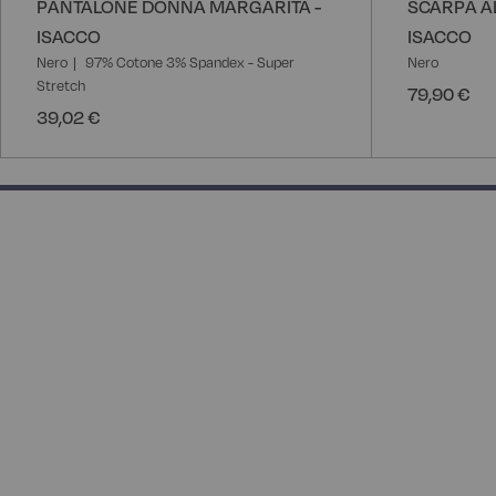
PANTALONE DONNA MARGARITA -
SCARPA A
ISACCO
ISACCO
Nero
97% Cotone 3% Spandex - Super
Nero
Stretch
79,90 €
39,02 €
50% completed