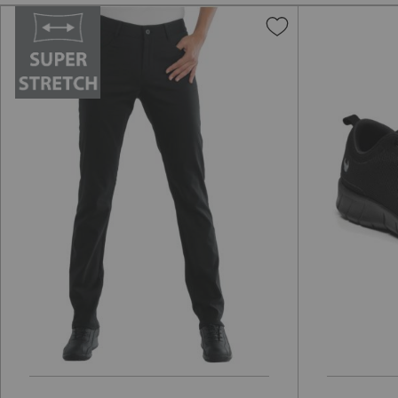
Aggiungi
alla
lista
desideri