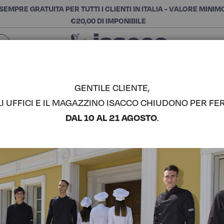
SEMPRE GRATUITA PER TUTTI I CLIENTI IN ITALIA - VALORE MINIM
€20,00 DI IMPONIBILE
Chiudi
SCEGLI LA CATEGORIA E ACQUISTA
Cerca
GENTILE CLIENTE,
LI UFFICI E IL MAGAZZINO ISACCO CHIUDONO PER FER
PAPEETE -
DAL 10 AL 21 AGOSTO
.
COMPLETA IL LOOK
Codice articolo:
01320
Colore:
Blu Cina