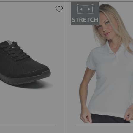
Aggiungi
alla
lista
desideri