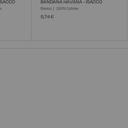
ISACCO
BANDANA HAVANA - ISACCO
x
Bianco
100% Cotone
9,74 €