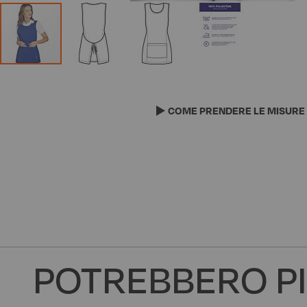
Vai
all'inizio
della
COME PRENDERE LE MISURE
galleria
di
immagini
POTREBBERO PI