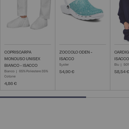
desideri
desideri
COPRISCARPA
ZOCCOLO ODEN -
CARDIG
MONOUSO UNISEX
ISACCO
ISACCO
Syster
Blu
50%
BIANCO - ISACCO
Bianco
65% Poliestere 35%
54,90 €
58,54 
Cotone
4,86 €
66.66666666666666% completed