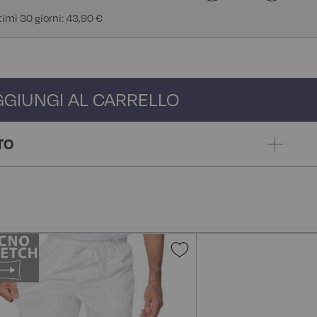
ltimi 30 giorni: 43,90 €
GGIUNGI AL CARRELLO
TO
gi
Aggiungi
alla
lista