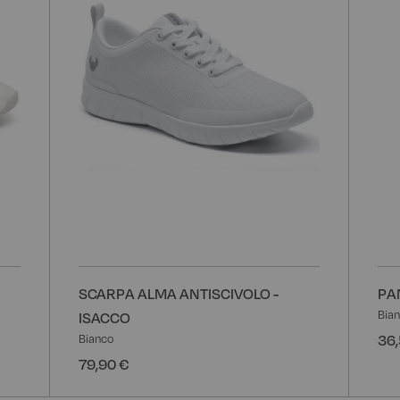
desideri
desider
SCARPA ALMA ANTISCIVOLO -
PA
Bia
ISACCO
36,
Bianco
79,90 €