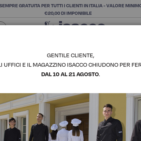
SEMPRE GRATUITA PER TUTTI I CLIENTI IN ITALIA - VALORE MINIM
€20,00 DI IMPONIBILE
Chiudi
SCEGLI LA CATEGORIA E ACQUISTA
Cerca
GENTILE CLIENTE,
LI UFFICI E IL MAGAZZINO ISACCO CHIUDONO PER FER
GIACCA BO
DAL 10 AL 21 AGOSTO
.
COMPLETA IL LOOK
Codice articolo:
05960
Colore:
Bianco
Manica:
Polso In Maglia