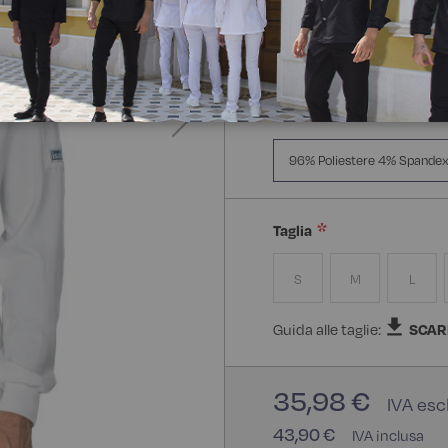
Manica Lunga
Mezz
Composizione:
96% Polie
96% Poliestere 4% Spande
Taglia
S
M
L
Guida alle taglie:
SCAR
35,98 €
43,90 €