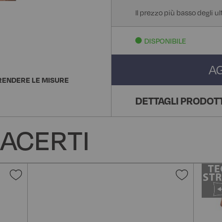
Il prezzo più basso degli u
DISPONIBILE
A
ENDERE LE MISURE
DETTAGLI PRODOT
ACERTI
Aggiungi
Aggiun
alla
alla
lista
lista