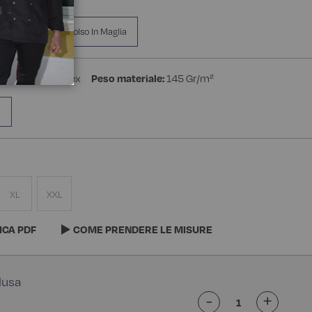
a Manica
Polso In Maglia
stere 4% Spandex
Peso materiale:
145 Gr/m²
x
XL
XXL
ICA PDF
COME PRENDERE LE MISURE
-
+