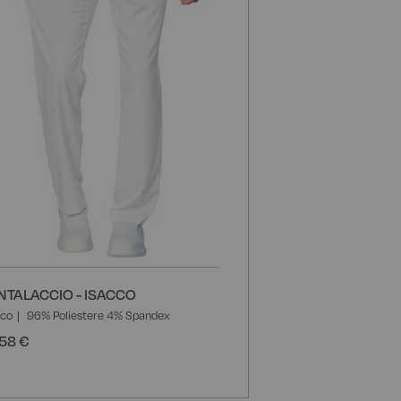
i
desideri
NTALACCIO - ISACCO
nco
96% Poliestere 4% Spandex
58 €