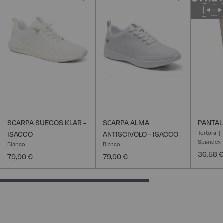
alla
alla
lista
lista
desideri
desideri
SCARPA SUECOS KLAR -
SCARPA ALMA
PANTAL
Tortora
ISACCO
ANTISCIVOLO - ISACCO
Spandex
Bianco
Bianco
36,58 
79,90 €
79,90 €
66.66666666666666% completed