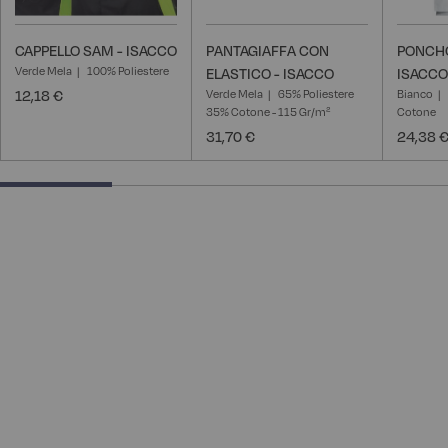
CAPPELLO SAM - ISACCO
PANTAGIAFFA CON
PONCHO
Verde Mela
100% Poliestere
ELASTICO - ISACCO
ISACCO
12,18 €
Verde Mela
65% Poliestere
Bianco
35% Cotone - 115 Gr/m²
Cotone
31,70 €
24,38 
25% completed