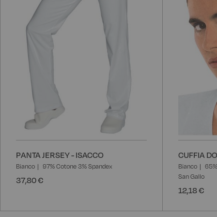
PANTA JERSEY - ISACCO
CUFFIA D
Bianco
97% Cotone 3% Spandex
Bianco
65% 
San Gallo
37,80 €
12,18 €