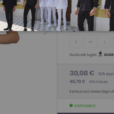
100% Poliestere Bohème
Taglia
S
M
L
Guida alle taglie:
SCAR
39,98 €
48,78 €
Il prezzo più basso degli ul
DISPONIBILE