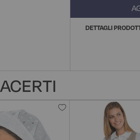
A
DETTAGLI PRODOT
ACERTI
Aggiungi
alla
lista
desideri