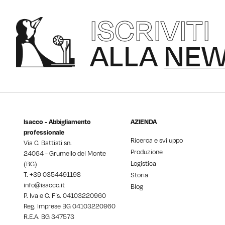
ISCRIVITI
ALLA
NEW
Isacco - Abbigliamento
AZIENDA
professionale
Ricerca e sviluppo
Via C. Battisti sn.
Produzione
24064 - Grumello del Monte
Logistica
(BG)
T. +39
0354491198
Storia
info@isacco.it
Blog
P. Iva e C. Fis. 04103220960
Reg. Imprese BG 04103220960
R.E.A. BG 347573