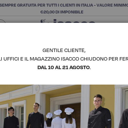
SEMPRE GRATUITA PER TUTTI I CLIENTI IN ITALIA - VALORE MINIM
€20,00 DI IMPONIBILE
Chiudi
SCEGLI LA CATEGORIA E ACQUISTA
Cerca
GENTILE CLIENTE,
LI UFFICI E IL MAGAZZINO ISACCO CHIUDONO PER FER
CASACCA 
DAL 10 AL 21 AGOSTO
.
COMPLETA IL LOOK
Codice articolo:
004971
Colore:
Nero+lurex Gold
Composizione:
100% Poli