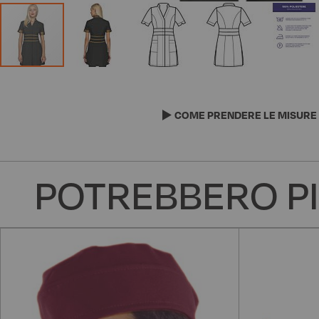
Vai
all'inizio
della
COME PRENDERE LE MISURE
galleria
di
immagini
POTREBBERO PI