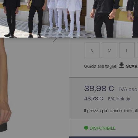
100% Poliestere Bohème
Taglia
S
M
L
Guida alle taglie:
SCAR
39,98 €
48,78 €
Il prezzo più basso degli ul
DISPONIBILE