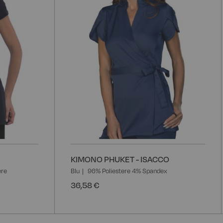
KIMONO PHUKET - ISACCO
ere
Blu
96% Poliestere 4% Spandex
36,58 €