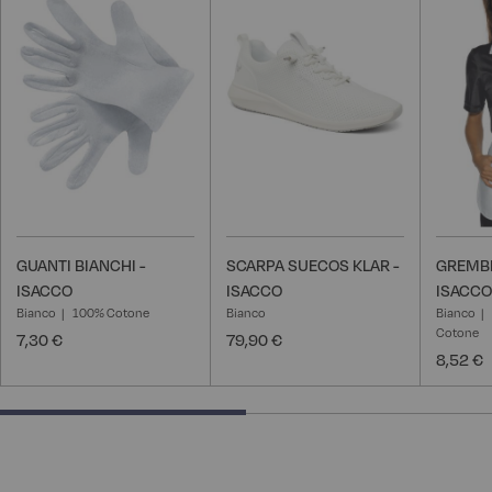
alla
alla
lista
lista
desideri
desideri
GUANTI BIANCHI -
SCARPA SUECOS KLAR -
GREMBI
ISACCO
ISACCO
ISACCO
Bianco
100% Cotone
Bianco
Bianco
Cotone
7,30 €
79,90 €
8,52 €
50% completed