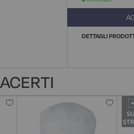
A
DETTAGLI PRODOT
ACERTI
Aggiungi
Aggiun
alla
alla
lista
lista
desideri
desider