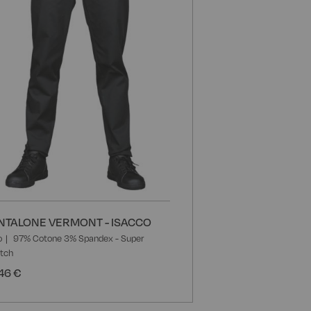
NTALONE VERMONT - ISACCO
o
97% Cotone 3% Spandex - Super
etch
46 €