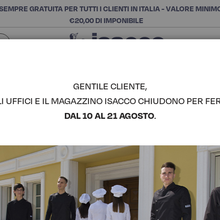
SEMPRE GRATUITA PER TUTTI I CLIENTI IN ITALIA - VALORE MINIM
€20,00 DI IMPONIBILE
Chiudi
SCEGLI LA CATEGORIA E ACQUISTA
Cerca
GENTILE CLIENTE,
LI UFFICI E IL MAGAZZINO ISACCO CHIUDONO PER FER
GREMBIUL
DAL 10 AL 21 AGOSTO
.
70X90 SE
COMPLETA IL LOOK
Codice articolo:
08700
Colore:
Nero