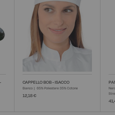
-
CAPPELLO BOB - ISACCO
PA
Bianco
65% Poliestere 35% Cotone
Ner
Str
12,18 €
41,