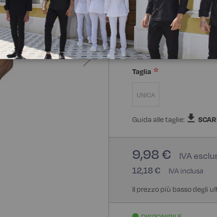
Composizione:
65% Polie
65% Poliestere 35% Coton
Taglia
UNICA
Guida alle taglie:
SCAR
9,98 €
12,18 €
Il prezzo più basso degli ul
DISPONIBILE