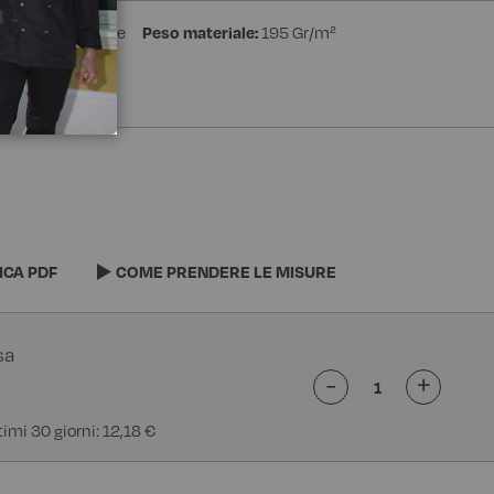
stere 35% Cotone
Peso materiale:
195 Gr/m²
e
ICA PDF
COME PRENDERE LE MISURE
-
+
timi 30 giorni: 12,18 €