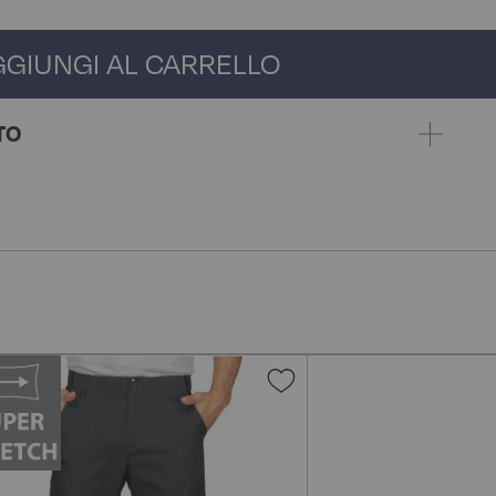
GGIUNGI AL CARRELLO
TO
gi
Aggiungi
alla
lista
i
desideri