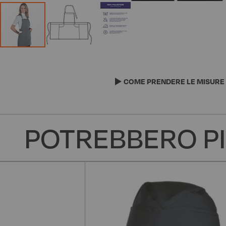
Vai
all'inizio
della
COME PRENDERE LE MISURE
galleria
di
immagini
POTREBBERO PI