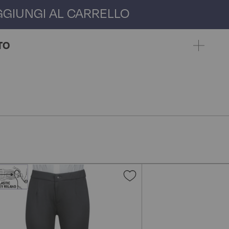
GGIUNGI AL CARRELLO
TO
gi
Aggiungi
alla
lista
i
desideri