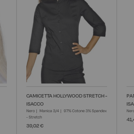
CAMICETTA HOLLYWOOD STRETCH -
PA
ISACCO
IS
Nero
Manica 3/4
97% Cotone 3% Spandex
Ner
- Stretch
41,
39,02 €