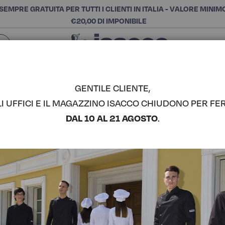
SEMPRE GRATUITA PER TUTTI I CLIENTI IN ITALIA - VALORE MINIM
€20,00 DI IMPONIBILE
Chiudi
SCEGLI LA CATEGORIA E ACQUISTA
Cerca
GENTILE CLIENTE,
LI UFFICI E IL MAGAZZINO ISACCO CHIUDONO PER FER
GREMBIULE
DAL 10 AL 21 AGOSTO
.
COMPLETA IL LOOK
Codice articolo:
09040
Colore:
Gessato
Composizione:
100% Poli