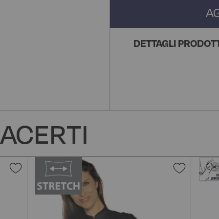
A
DETTAGLI PRODOT
ACERTI
Aggiungi
Aggiun
alla
alla
lista
lista
desideri
desider