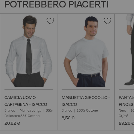
POTREBBERO PIACERTI
Aggiungi
Aggiungi
alla
alla
lista
lista
desideri
desideri
CAMICIA UOMO
MAGLIETTA GIROCOLLO -
PANTAL
CARTAGENA - ISACCO
ISACCO
PINCES
Bianco
Manica Lunga
65%
Bianco
100% Cotone
Nero
10
Poliestere 35% Cotone
Gr/m²
8,52 €
26,82 €
29,26 