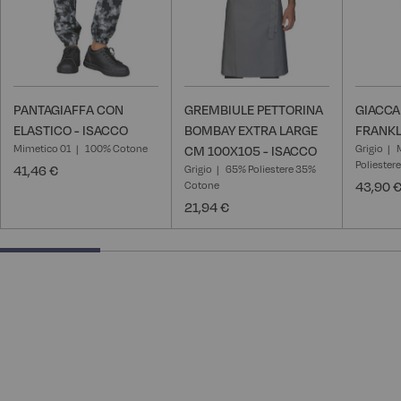
PANTAGIAFFA CON
GREMBIULE PETTORINA
GIACC
ELASTICO - ISACCO
BOMBAY EXTRA LARGE
FRANKL
Mimetico 01
100% Cotone
Grigio
CM 100X105 - ISACCO
Poliester
41,46 €
Grigio
65% Poliestere 35%
Cotone
43,90 
21,94 €
25% completed