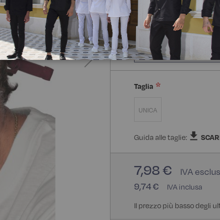
Composizione:
65% Polie
65% Poliestere 35% Coton
Taglia
UNICA
Guida alle taglie:
SCAR
7,98 €
9,74 €
Il prezzo più basso degli ul