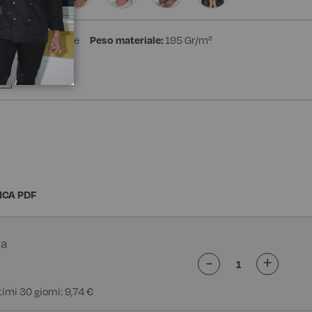
stere 35% Cotone
Peso materiale:
195 Gr/m²
e
ICA PDF
-
+
timi 30 giorni: 9,74 €