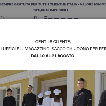
SEMPRE GRATUITA PER TUTTI I CLIENTI IN ITALIA - VALORE MINIM
€20,00 DI IMPONIBILE
Chiudi
SCEGLI LA CATEGORIA E ACQUISTA
Cerca
GENTILE CLIENTE,
LI UFFICI E IL MAGAZZINO ISACCO CHIUDONO PER FER
BANDANA 
DAL 10 AL 21 AGOSTO
.
COMPLETA IL LOOK
Codice articolo:
12390
Colore:
Bordeaux