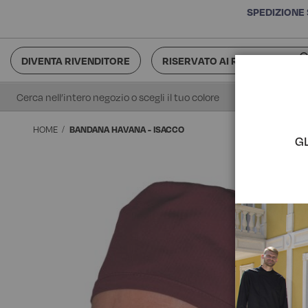
SPEDIZIONE 
DIVENTA RIVENDITORE
RISERVATO AI RIVENDITORI
Cerca
HOME
BANDANA HAVANA - ISACCO
G
Vai
alla
fine
della
galleria
di
immagini