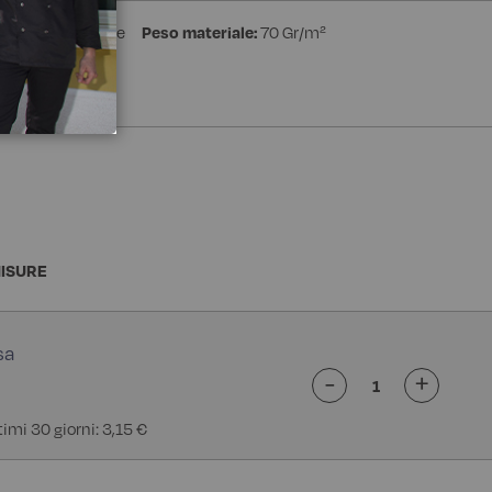
stere 35% Cotone
Peso materiale:
70 Gr/m²
e
ISURE
-
+
timi 30 giorni: 3,15 €