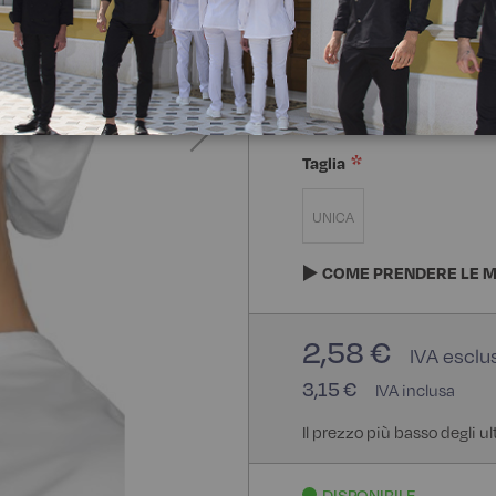
Composizione:
65% Polie
65% Poliestere 35% Coton
Taglia
UNICA
COME PRENDERE LE M
2,58 €
3,15 €
Il prezzo più basso degli ul
DISPONIBILE