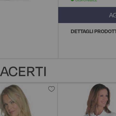
A
DETTAGLI PRODOT
ACERTI
Aggiungi
alla
lista
desideri