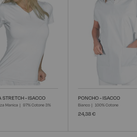
 STRETCH - ISACCO
PONCHO - ISACCO
za Manica
97% Cotone 3%
Bianco
100% Cotone
24,38 €