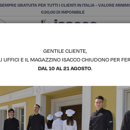
SEMPRE GRATUITA PER TUTTI I CLIENTI IN ITALIA - VALORE MINIM
€20,00 DI IMPONIBILE
Chiudi
SCEGLI LA CATEGORIA E ACQUISTA
Cerca
GENTILE CLIENTE,
LI UFFICI E IL MAGAZZINO ISACCO CHIUDONO PER FER
CUFFIA M
DAL 10 AL 21 AGOSTO
.
BIANCO - 
COMPLETA IL LOOK
Codice articolo:
081810
Colore:
Bianco