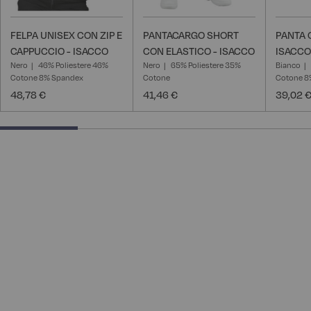
FELPA UNISEX CON ZIP E
PANTACARGO SHORT
PANTA 
CAPPUCCIO - ISACCO
CON ELASTICO - ISACCO
ISACCO
Nero
46% Poliestere 46%
Nero
65% Poliestere 35%
Bianco
Cotone 8% Spandex
Cotone
Cotone 8
48,78 €
41,46 €
39,02 
25% completed