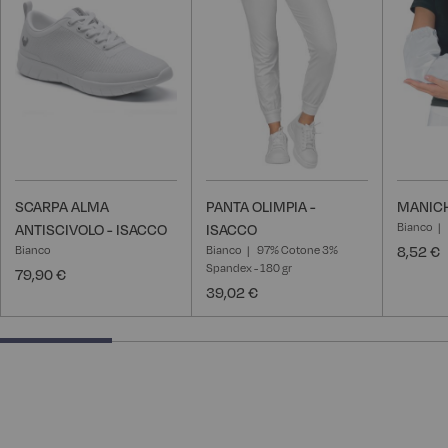
lista
lista
desideri
desideri
SCARPA ALMA
PANTA OLIMPIA -
MANICH
Bianco
ANTISCIVOLO - ISACCO
ISACCO
Bianco
Bianco
97% Cotone 3%
8,52 €
Spandex - 180 gr
79,90 €
39,02 €
25% completed