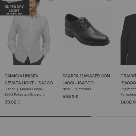
alla
alla
lista
lista
desideri
desideri
CAMICIA UNISEX
SCARPA MANAGER CON
CRAVAT
NEVADA LIGHT - ISACCO
LACCI - ISACCO
ISACCO
Bianco
Manica Lunga
Nero
Microfibra
Regiment
100% Poliestere Superdry
Poliestere
59,66 €
39,02 €
14,62 €
66.66666666666666% completed