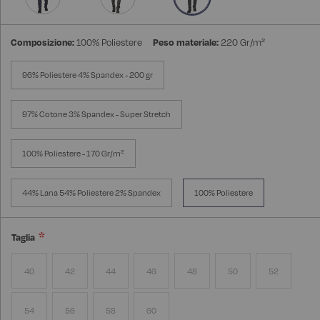
Composizione:
100% Poliestere
Peso materiale:
220 Gr/m²
96% Poliestere 4% Spandex - 200 gr
97% Cotone 3% Spandex - Super Stretch
100% Poliestere - 170 Gr/m²
44% Lana 54% Poliestere 2% Spandex
100% Poliestere
Taglia
40
42
44
46
48
50
52
54
56
58
60