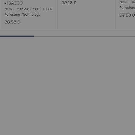
12,18 €
Nero
4
- ISACCO
Poliester
Nero
Manica Lunga
100%
Poliestere - Technology
97,58 €
36,58 €
25% completed