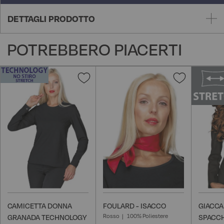
DETTAGLI PRODOTTO
POTREBBERO PIACERTI
Aggiungi
Aggiungi
alla
alla
lista
lista
desideri
desideri
CAMICETTA DONNA
FOULARD - ISACCO
GIACCA
Rosso
100% Poliestere
GRANADA TECHNOLOGY
SPACCH