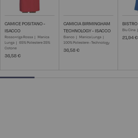
CAMICE POSITANO -
CAMICIA BIRMINGHAM
BISTRO
Blu Cina
ISACCO
TECHNOLOGY - ISACCO
Rosso+riga Rossa
Manica
Bianco
Manica Lunga
21,94 €
Lunga
65% Poliestere 35%
100% Poliestere - Technology
Cotone
36,58 €
36,58 €
25% completed