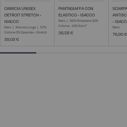
CAMICIA UNISEX
PANTAGIAFFA CON
SCARPA
DETROIT STRETCH -
ELASTICO - ISACCO
ANTISC
Nero
65% Poliestere 35%
ISACCO
- ISAC
Cotone - 195 Gr/m²
Nero
Manica Lunga
97%
Nero
Cotone 3% Spandex - Stretch
36,58 €
79,90 €
39,02 €
28.57142857142857% completed