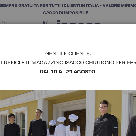
SEMPRE GRATUITA PER TUTTI I CLIENTI IN ITALIA - VALORE MINIM
€20,00 DI IMPONIBILE
Chiudi
SCEGLI LA CATEGORIA E ACQUISTA
Cerca
GENTILE CLIENTE,
LI UFFICI E IL MAGAZZINO ISACCO CHIUDONO PER FER
GIACCA C
DAL 10 AL 21 AGOSTO
.
COMPLETA IL LOOK
Codice articolo:
05898
Colore:
Bianco
Manica:
Mezza Manica