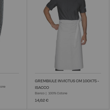
desideri
d
GREMBIULE INVICTUS CM 100X75 -
tone
ISACCO
Bianco
100% Cotone
14,62 €