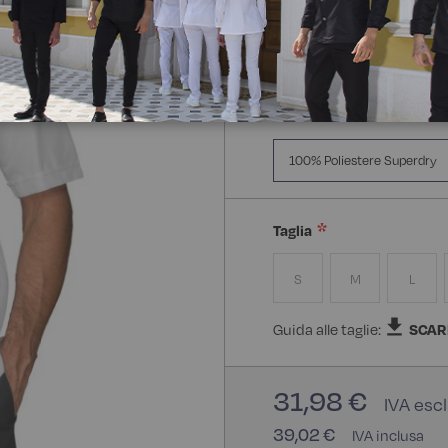
Manica Lunga
Mezz
Composizione:
100% Poli
100% Poliestere Superdry
Taglia
S
M
L
Guida alle taglie:
SCAR
31,98 €
39,02 €