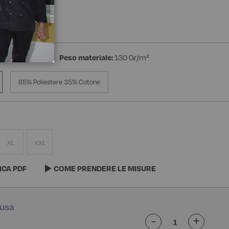
a Manica
estere Superdry
Peso materiale:
130 Gr/m²
65% Poliestere 35% Cotone
XL
XXL
ICA PDF
COME PRENDERE LE MISURE
-
+